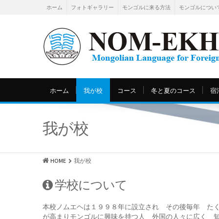
ホーム
フォトギャラリー
モンゴルに来る方法
モンゴルについ
ホーム
我が校
コース
冬と夏のコース
宿
我が校
HOME
我が校
学校について
本校ノムエヘは１９９８年に設立され その後毎年 たく
が高まりモンゴルに興味を持つ人 外国の人々に広く 