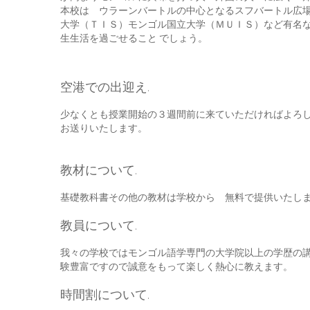
本校は ウラーンバートルの中心となるスフバートル広
大学（ＴＩＳ）モンゴル国立大学（ＭＵＩＳ）など有名
生生活を過ごせること でしょう。
空港での出迎え.
少なくとも授業開始の３週間前に来ていただければよろ
お送りいたします。
教材について.
基礎教科書その他の教材は学校から 無料で提供いたし
教員について.
我々の学校ではモンゴル語学専門の大学院以上の学歴の
験豊富ですので誠意をもって楽しく熱心に教えます。
時間割について.