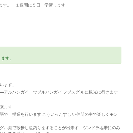
をします。 １週間に５日 学習します
ります。
います。
―アルハンガイ ウブルハンガイ フブスグ ルに観光に行きます
来ます
語で 授業を行います こういったすし い仲間の中で楽しくモン
グル湖で散歩し魚釣りをすることが出来す―ツンドラ地帯にのみ