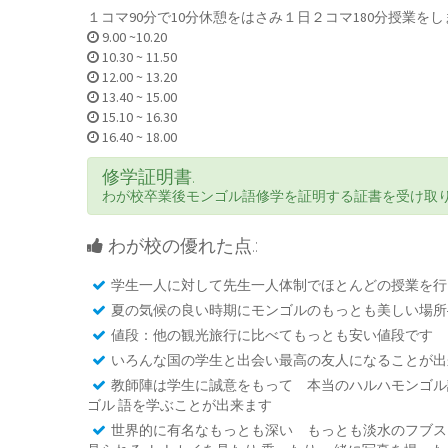
１コマ90分で10分休憩をはさみ１日２コマ180分授業
9.00 ~10.20
10.30 ~ 11.50
12.00 ~ 13.20
13.40 ~ 15.00
15.10 ~ 16.30
16.40 ~ 18.00
修学証明書.
わが校卒業後モンゴル語修学を証明する証書を受け取
わが校の優れた点.:
学生一人に対して先生一人体制でほとんどの授業を行
夏の気候の良い時期にモンゴルのもっとも美しい場所
値段：他の観光旅行に比べてもっとも安い値段です
いろんな国の学生と出会い最高の友人になることが出
教師陣は学生に誠意をもって 本当のハルハモンゴル
ゴル 語を学ぶことが出来ます
世界的に有名なもっとも深い もっとも淡水のフブス